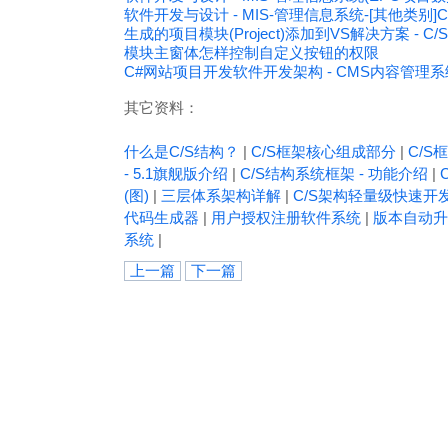
软件开发与设计 - MIS-管理信息系统-[其他类别]C
生成的项目模块(Project)添加到VS解决方案 -
模块主窗体怎样控制自定义按钮的权限
C#网站项目开发软件开发架构 - CMS内容管理系
其它资料：
什么是C/S结构？
|
C/S框架核心组成部分
|
C/S框
- 5.1旗舰版介绍
|
C/S结构系统框架 - 功能介绍
|
(图)
|
三层体系架构详解
|
C/S架构轻量级快速开
代码生成器
|
用户授权注册软件系统
|
版本自动升
系统
|
上一篇
下一篇