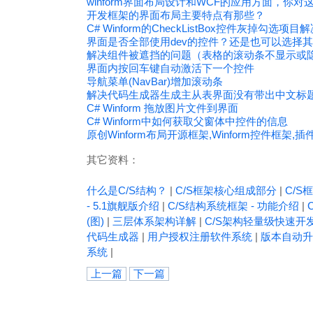
winform界面布局设计和WCF的应用方面，你
开发框架的界面布局主要特点有那些？
C# Winform的CheckListBox控件灰掉勾选项目
界面是否全部使用dev的控件？还是也可以选择
解决组件被遮挡的问题（表格的滚动条不显示或
界面内按回车键自动激活下一个控件
导航菜单(NavBar)增加滚动条
解决代码生成器生成主从表界面没有带出中文标
C# Winform 拖放图片文件到界面
C# Winform中如何获取父窗体中控件的信息
原创Winform布局开源框架,Winform控件框架,
其它资料：
什么是C/S结构？
|
C/S框架核心组成部分
|
C/S框
- 5.1旗舰版介绍
|
C/S结构系统框架 - 功能介绍
|
(图)
|
三层体系架构详解
|
C/S架构轻量级快速开
代码生成器
|
用户授权注册软件系统
|
版本自动升
系统
|
上一篇
下一篇