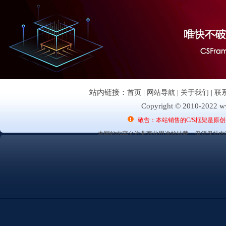
站内链接：
首页
|
网站导航
|
关于我们
|
联
Copyright © 2010-2022 ww
敬告：本站销售的C/S框架是原
本网站内容允许非商业用途的转载，但须保持内