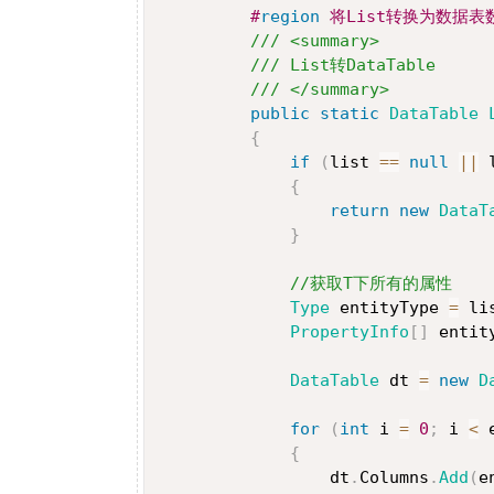
#
region
 将List转换为数据表数
/// <summary>
/// List转DataTable
/// </summary>
public
static
DataTable
{
if
(
list 
==
null
||
 
{
return
new
DataT
}
//获取T下所有的属性
Type
 entityType 
=
 li
PropertyInfo
[
]
 entit
DataTable
 dt 
=
new
D
for
(
int
 i 
=
0
;
 i 
<
 
{
                 dt
.
Columns
.
Add
(
e