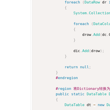
foreach
(
DataRow
 dr 
{
System
.
Collectio
foreach
(
DataCol
{
                     drow
.
Add
(
dc
.
}
                 dic
.
Add
(
drow
)
;
}
return
null
;
}
#
endregion
#
region
 将Dictionary转换
public
static
DataTable
{
DataTable
 dt 
=
new
D