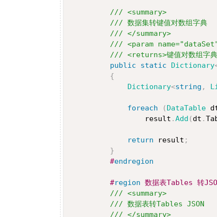
/// <summary> 
/// 数据集转键值对数组字典 
/// </summary> 
/// <param name="dataSe
/// <returns>键值对数组字典<
public
static
Dictionary
{
Dictionary
<
string
,
 L
foreach
(
DataTable
 d
                 result
.
Add
(
dt
.
Ta
return
 result
;
}
#
endregion
#
region
 数据表Tables 转JSO
/// <summary> 
/// 数据表转Tables JSON 
/// </summary> 