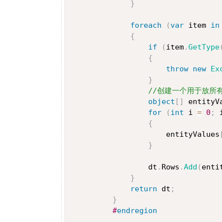
}
foreach
(
var
 item 
in
{
if
(
item
.
GetType
{
throw
new
Ex
}
//创建一个用于放所
object
[
]
 entityV
for
(
int
 i 
=
0
;
 
{
                     entityValues
}
                 dt
.
Rows
.
Add
(
enti
}
return
 dt
;
}
#
endregion