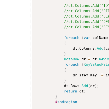
//dt.Columns.Add("ID
//dt.Columns.Add("DI
//dt.Columns.Add("DE
//dt.Columns.Add("DE
//dt.Columns.Add("RE
foreach
(
var
 colName
{
                 dt
.
Columns
.
Add
(
c
}
DataRow
 dr 
=
 dt
.
NewR
foreach
(
KeyValuePai
{
                 dr
[
item
.
Key
]
=
 i
}
             dt
.
Rows
.
Add
(
dr
)
;
return
 dt
;
}
#
endregion