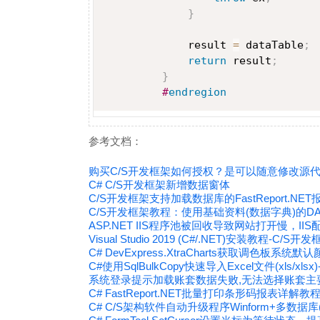
}
             result 
=
 dataTable
;
return
 result
;
}
#
endregion
参考文档：
购买C/S开发框架如何授权？是可以随意修改源
C# C/S开发框架新增数据窗体
C/S开发框架支持加载数据库的FastReport.NE
C/S开发框架教程：使用基础资料(数据字典)的
ASP.NET IIS程序池被回收导致网站打开慢，II
Visual Studio 2019 (C#/.NET)安装教程-C/S开
C# DevExpress.XtraCharts获取调色板系统默
C#使用SqlBulkCopy快速导入Excel文件(xls/xls
系统登录提示加载账套数据失败,无法选择账套主要
C# FastReport.NET批量打印条形码报表详解教
C# C/S架构软件自动升级程序Winform+多数据库(My