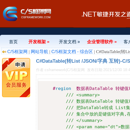
首页
开发框架 »
开发文档 »
企业管理软件 »
客
C/S框架网
网站导航
C/S框架文档 - 综合区
|
|
| C#DataTable(转
C#DataTable(转List /JSON/字典 互转)-
作者:csframework|C/S框架网
发布日期:2021/12/30 18:4
#
region
  数据表DataTable 转键值
/// <summary> 
/// 数据表DataTable 转键值
/// 把DataTable转成 Lis
/// 集合中放的是键值对字典,
/// </summary> 
/// <param name="dt">数据