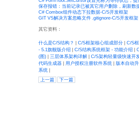
C# FormTool.SetCursor设置光标为等待状态
保存报错：当前记录已被其它用户删除，刷新数据失
C# Combox组件动态下拉数据-C/S开发框架
GIT VS解决方案忽略文件 .gitignore-C/S开发框架
其它资料：
什么是C/S结构？
|
C/S框架核心组成部分
|
C/S框
- 5.1旗舰版介绍
|
C/S结构系统框架 - 功能介绍
|
(图)
|
三层体系架构详解
|
C/S架构轻量级快速开
代码生成器
|
用户授权注册软件系统
|
版本自动升
系统
|
上一篇
下一篇