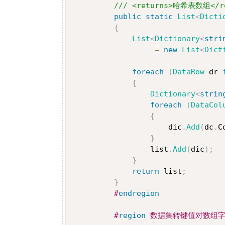
/// <returns>哈希表数组</re
public
static
List
<
Dicti
{
List
<
Dictionary
<
stri
=
new
List
<
Dict
foreach
(
DataRow
 dr 
{
Dictionary
<
strin
foreach
(
DataCol
{
                     dic
.
Add
(
dc
.
C
}
                 list
.
Add
(
dic
)
;
}
return
 list
;
}
#
endregion
#
region
 数据集转键值对数组