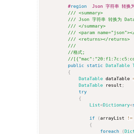
#
region
  Json 字符串 转换
/// <summary>
/// Json 字符串 转换为 D
/// </summary>
/// <param name="json"><
/// <returns></returns>
/// 
//格式;
//[{"mac":"20:f1:7c:c5:c
public
static
DataTable
{
DataTable
 dataTable 
DataTable
 result
;
try
{
List
<
Dictionary
<
if
(
arrayList 
!=
{
foreach
(
Dic