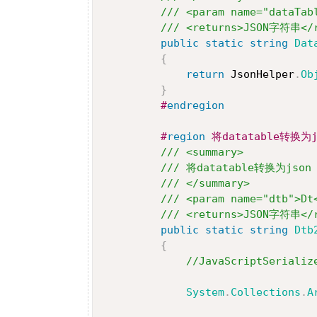
/// <param name="dataTa
/// <returns>JSON字符串</r
public
static
string
Dat
{
return
 JsonHelper
.
Ob
}
#
endregion
#
region
 将datatable转换为j
/// <summary>
/// 将datatable转换为json 
/// </summary>
/// <param name="dtb">Dt
/// <returns>JSON字符串</r
public
static
string
Dtb
{
//JavaScriptSerializ
System
.
Collections
.
A