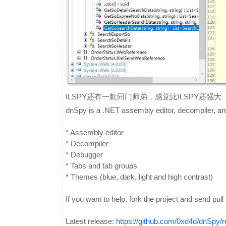
ILSPY还有一款同门师弟，感觉比ILSPY还强大
dnSpy is a .NET assembly editor, decompiler, a
* Assembly editor
* Decompiler
* Debugger
* Tabs and tab groups
* Themes (blue, dark, light and high contrast)
If you want to help, fork the project and send pull
Latest release:
https://github.com/0xd4d/dnSpy/