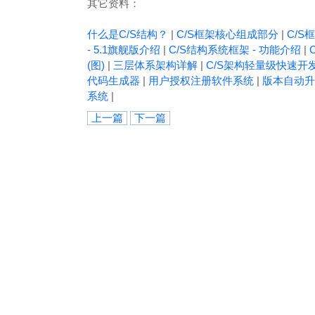
其它资料：
什么是C/S结构？
|
C/S框架核心组成部分
|
C/S框
- 5.1旗舰版介绍
|
C/S结构系统框架 - 功能介绍
|
(图)
|
三层体系架构详解
|
C/S架构轻量级快速开
代码生成器
|
用户授权注册软件系统
|
版本自动升
系统
|
上一篇
下一篇