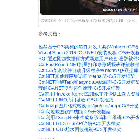
CSCODE.NETC/S开发框架-C/S框架网专注.NET技
参考文档：
推荐基于C/S架构的软件开发工具(Winform+C#语
Visual Studio 2019 (C#/.NET)安装教程-C/S开
SQL通过附加数据库方式新建用户账套-喜鹊软件O
C# FastReport.NET批量打印条形码报表详解教
C# C/S架构软件自动升级程序Winform+多数据库(My
C#.NET其他程序集访问Internal类-C/S开发框架
C#.NET理解Task和async await原理-C/S开发框
理解C#.NET泛型运作原理-C/S开发框架
C#使用PInvoke.Kernel32加载非托管DLL嵌入资
C#.NET LINQ入门基础-C/S开发框架
C# Image图片格式转换(gif/jpg/png/bmp)-C/S
C# 实现截图软件功能-C/S开发框架
C# 利用ZXing.Net来生成条形码和二维码-C/S
C#.NET RESTFul API详解-C/S开发框架
C#.NET CLR垃圾回收机制-C/S开发框架