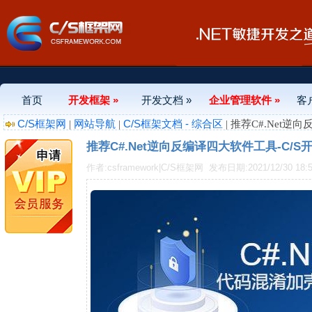
首页
开发框架 »
开发文档 »
企业管理软件 »
客
C/S框架网
网站导航
C/S框架文档 - 综合区
|
|
| 推荐C#.Net逆
推荐C#.Net逆向反编译四大软件工具-C/S
作者:csframework|C/S框架网
发布日期:2021/12/30 18:5