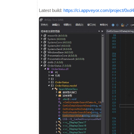
Latest build:
https://ci.appveyor.com/project/0xd4