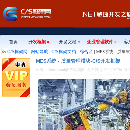
首页
开发框架 »
开发文档 »
企业管理软件 »
客
C/S框架网
网站导航
C/S框架文档 - 综合区
|
|
| MES系统 - 质
MES系统 - 质量管理模块-C/S开发框架
作者:csframework|C/S框架网
发布日期:2022/01/04 14:2