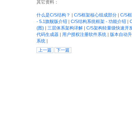
其它资料：
什么是C/S结构？
|
C/S框架核心组成部分
|
C/S框
- 5.1旗舰版介绍
|
C/S结构系统框架 - 功能介绍
|
(图)
|
三层体系架构详解
|
C/S架构轻量级快速开
代码生成器
|
用户授权注册软件系统
|
版本自动升
系统
|
上一篇
下一篇