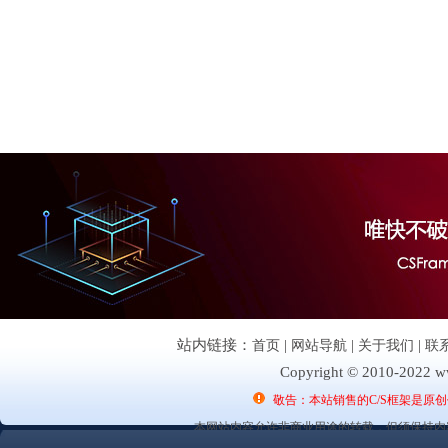
站内链接：
首页
|
网站导航
|
关于我们
|
联
Copyright © 2010-2022 ww
敬告：本站销售的C/S框架是原
本网站内容允许非商业用途的转载，但须保持内