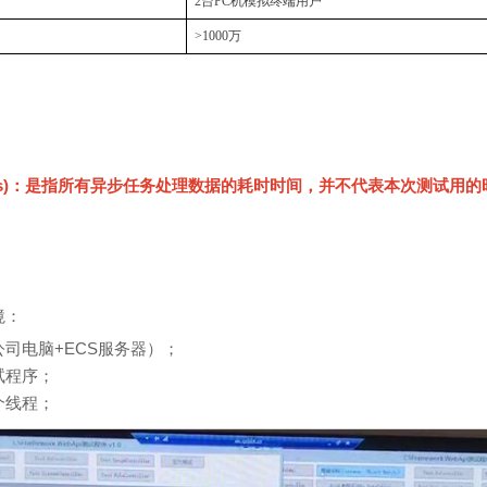
2
台
PC
机模拟终端用户
>1000
万
s)：是指所有异步任务处理数据的耗时时间，并不代表本次测试用的
境：
司电脑+ECS服务器）；
试程序；
个线程；