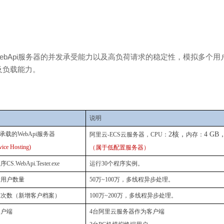
rk.WebApi服务器的并发承受能力以及高负荷请求的稳定性，模拟多个
及负载能力。
说明
承载的
WebApi
服务器
2
核，
4 GB
阿里云
-ECS
云服务器，
CPU
：
内存：
ice Hosting)
（属于低配置服务器）
程序
CS.WebApi.Tester.exe
运行
30
个程序实例。
录用户数量
50
万
~100
万，多线程异步处理。
求次数（新增客户档案）
100
万
~200
万，多线程异步处理。
客户端
4
台阿里云服务器作为客户端