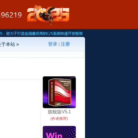
登录
注册
关于本站 »
|
旗舰版V5.1
(作者推荐)