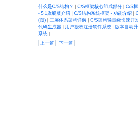
什么是C/S结构？
|
C/S框架核心组成部分
|
C/S框
- 5.1旗舰版介绍
|
C/S结构系统框架 - 功能介绍
|
(图)
|
三层体系架构详解
|
C/S架构轻量级快速开
代码生成器
|
用户授权注册软件系统
|
版本自动升
系统
|
上一篇
下一篇