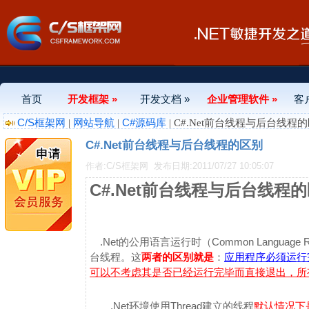
首页
开发框架 »
开发文档 »
企业管理软件 »
客
C/S框架网
网站导航
C#源码库
|
|
| C#.Net前台线程与后台线程
C#.Net前台线程与后台线程的区别
作者:C/S框架网
发布日期:2011/07/27 10:05:07
C#.Net前台线程与后台线程
.Net的公用语言运行时（Common Langua
台线程。这
两者的区别就是
：
应用程序必须运行
可以不考虑其是否已经运行完毕而直接退出，所
.Net环境使用Thread建立的线程
默认情况下