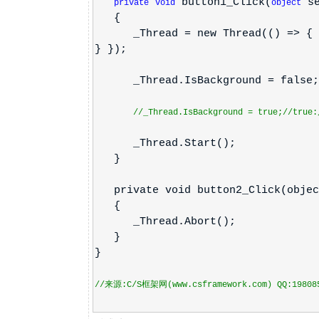
button1_Click(
se
private
void
object
{
_Thread = new Thread(() => { w
} });
_Thread.IsBackground = false;
//_Thread.IsBackground = true;//tr
_Thread.Start();
}
private void button2_Click(object
{
_Thread.Abort();
}
}
//来源:C/S框架网(www.csframework.com) QQ:19808