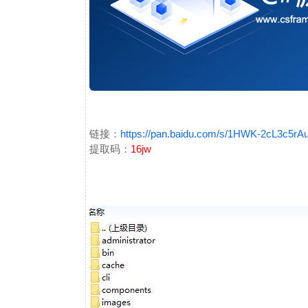
链接：
https://pan.baidu.com/s/1HWK-2cL3c5rA
提取码：
16jw