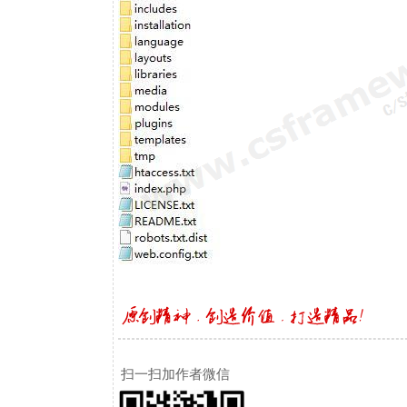
扫一扫加作者微信