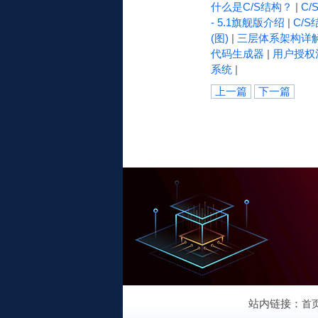
什么是C/S结构？
|
C
- 5.1旗舰版介绍
|
C/S
(图)
|
三层体系架构详
代码生成器
|
用户授权
系统
|
上一篇
下一篇
站内链接：
首