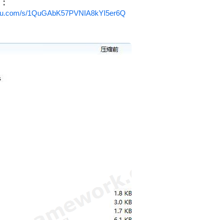
：
aidu.com/s/1QuGAbK57PVNIA8kYI5er6Q