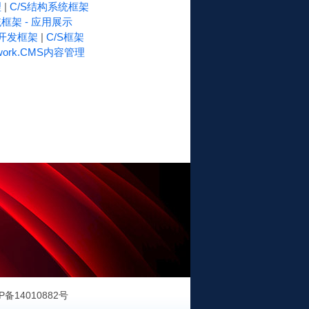
理
|
C/S结构系统框架
框架 - 应用展示
速开发框架
|
C/S框架
work.CMS内容管理
P备14010882号