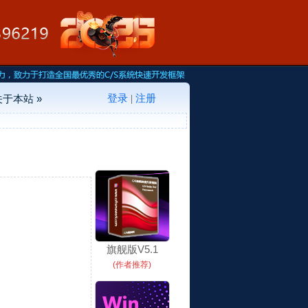
登录
注册
关于本站 »
|
旗舰版V5.1
(作者推荐)