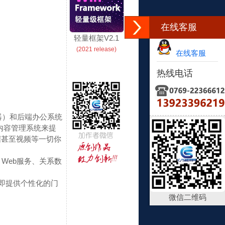
在线客服
轻量框架V2.1
(2021 release)
在线客服
热线电话
 服务器）和后端办公系统
内容管理系统来提
据甚至视频等一切你
Web服务、关系数
即提供个性化的门
微信二维码