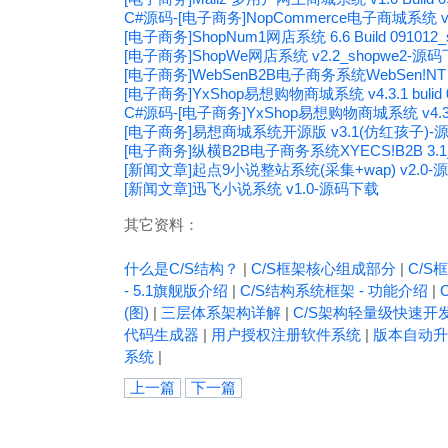
C#源码-[电子商务]NopCommerce电子商城系统 v1.2
[电子商务]ShopNum1网店系统 6.6 Build 09101
[电子商务]ShopWe网店系统 v2.2_shopwe2-源
[电子商务]WebSenB2B电子商务系统WebSen!NT 1
[电子商务]YxShop易想购物商城系统 v4.3.1 bulid 
C#源码-[电子商务]YxShop易想购物商城系统 v4.3.1 b
[电子商务]易想商城系统开源版 v3.1(仿红孩子)-
[电子商务]纵横B2B电子商务系统XYECS!B2B 3.1_
[新闻文章]起点9小说整站系统(采集+wap) v2.0
[新闻文章]迅飞小说系统 v1.0-源码下载
其它资料：
什么是C/S结构？
|
C/S框架核心组成部分
|
C/S框
- 5.1旗舰版介绍
|
C/S结构系统框架 - 功能介绍
|
(图)
|
三层体系架构详解
|
C/S架构轻量级快速开
代码生成器
|
用户授权注册软件系统
|
版本自动升
系统
|
上一篇
下一篇