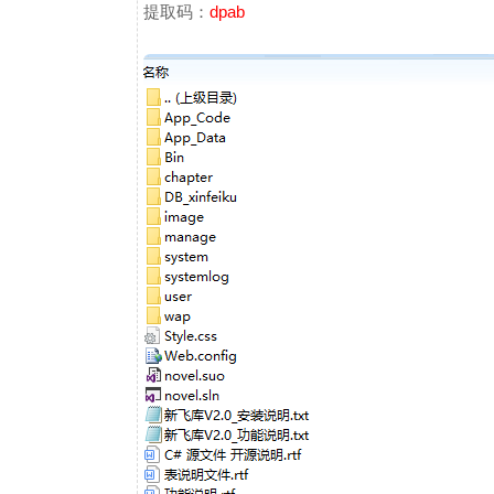
提取码：
dpab