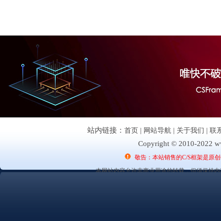
站内链接：
首页
|
网站导航
|
关于我们
|
联
Copyright © 2010-2022 ww
敬告：本站销售的C/S框架是原
本网站内容允许非商业用途的转载，但须保持内