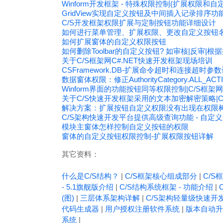
Winform开发框架 - 特殊权限控制(扩展权限和自
GridView实现自定义按钮及中间插入记录排序功
C/S开发框架权限扩展与定制按钮功能详细设计
如何进行菜单管理、扩展权限、更改自定义按钮名称
如何扩展窗体的自定义权限按钮
如何删除Toolbar的自定义按钮? 如审核|反审|
关于C/S框架网C#.NET快速开发框架现场培训
CSFramework.DB-扩展命令超时和连接超时参数
数据窗体权限：修正AuthorityCategory.ALL_A
Winform界面的功能按钮同等权限控制|C/S框架网
关于C/S快速开发框架采用的文本加密解密策略|C
解决方案：扩展按钮自定义权限没有出现在权限
C/S架构快速开发平台提供高级查询功能 - 自定
模块主窗体怎样控制自定义按钮的权限
窗体的自定义按钮权限控制-扩展权限按钮详解
其它资料：
什么是C/S结构？
|
C/S框架核心组成部分
|
C/S框
- 5.1旗舰版介绍
|
C/S结构系统框架 - 功能介绍
|
(图)
|
三层体系架构详解
|
C/S架构轻量级快速开
代码生成器
|
用户授权注册软件系统
|
版本自动升
系统
|