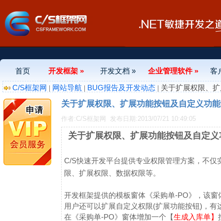
首页
开发框架 »
开发文档 »
企业管理软件 »
客
C/S框架网
网站导航
BUG报告及开发动态
|
|
| 关于扩展权限、
关于扩展权限、扩展功能按钮及自定义功能点
作者:C/S框架网
发布日期:2013/07/21 10:49:05
关于扩展权限、扩展功能按钮及自定义功
C/S快速开发平台提供专业权限管理方案，不仅
限、扩展权限、数据权限等。
开发框架提供的模板窗体《采购单-PO》，该窗体继承
用户还可以扩展自定义权限(扩展功能按钮)，有这
在《采购单-PO》窗体增加一个【
生成入库单】