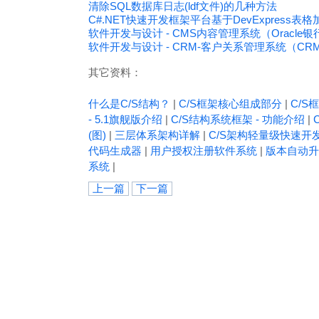
清除SQL数据库日志(ldf文件)的几种方法
C#.NET快速开发框架平台基于DevExpress
软件开发与设计 - CMS内容管理系统（Oracle
软件开发与设计 - CRM-客户关系管理系统（C
其它资料：
什么是C/S结构？
|
C/S框架核心组成部分
|
C/S框
- 5.1旗舰版介绍
|
C/S结构系统框架 - 功能介绍
|
(图)
|
三层体系架构详解
|
C/S架构轻量级快速开
代码生成器
|
用户授权注册软件系统
|
版本自动升
系统
|
上一篇
下一篇