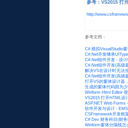
参考：VS2015 
http://www.csframewo
参考文档：
C# 模拟VisualStu
C#.Net开发继承UITy
C#.Net组件开发 -
C#.Net组件开发(高
解决VS在设计时无法生成窗
C#.Net组件开发(高
打开VS的窗体设计器
生成的窗体代码因为少写了
Winform Html Edito
VS2015 打开HTML
ASP.NET Web Forms
软件开发与设计 - EM
CSFramework
C# Dev 财务科目(
Winform窗体分隔线