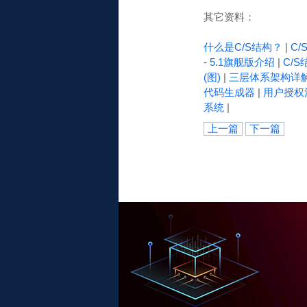
其它资料：
什么是C/S结构？
|
C
- 5.1旗舰版介绍
|
C/S
(图)
|
三层体系架构详
代码生成器
|
用户授权
系统
|
上一篇
下一篇