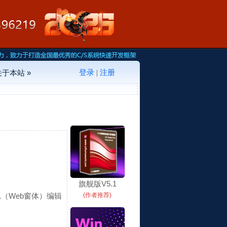
登录
注册
关于本站 »
|
旗舰版V5.1
L（Web窗体）编辑
(作者推荐)