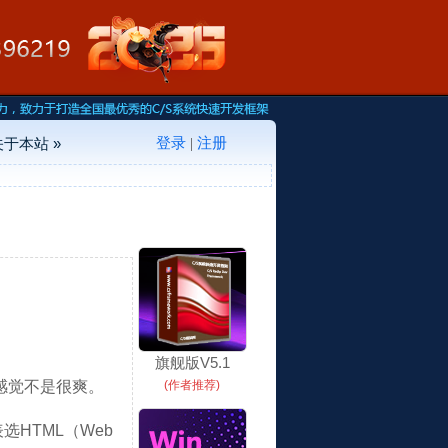
登录
注册
关于本站 »
|
旗舰版V5.1
，感觉不是很爽。
(作者推荐)
选HTML（Web