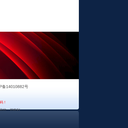
P备14010882号
码！
容的一切权利。