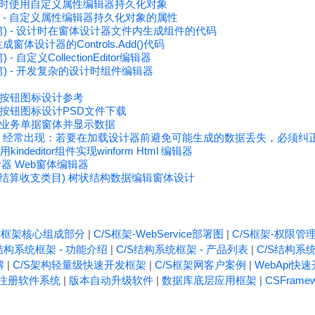
 设计时使用自定义属性编辑器持久化对象
发 - 自定义属性编辑器持久化对象的属性
级篇) - 设计时在窗体设计器文件内生成组件的代码
体设计器的Controls.Add()代码
- 自定义CollectionEditor编辑器
级篇) - 开发复杂的设计时组件编辑器
按钮图标设计参考
按钮图标设计PSD文件下载
业务单据窗体并显示数据
，经常出现：若要在加载设计器前避免可能生成的数据丢失，必须纠
r 使用kindeditor组件实现winform Html 编辑器
计器 Web窗体编辑器
财务结算收支类目) 树状结构数据编辑窗体设计
/S框架核心组成部分
|
C/S框架-WebService部署图
|
C/S框架-权限管
结构系统框架 - 功能介绍
|
C/S结构系统框架 - 产品列表
|
C/S结构系统
解
|
C/S架构轻量级快速开发框架
|
C/S框架网客户案例
|
WebApi快
注册软件系统
|
版本自动升级软件
|
数据库底层应用框架
|
CSFrame