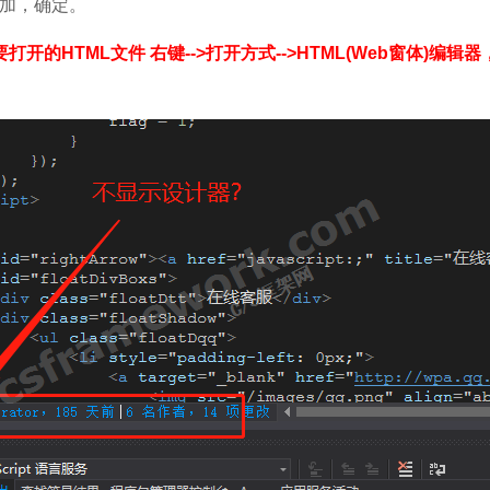
加，确定。
的HTML文件 右键-->打开方式-->HTML(Web窗体)编辑器， v