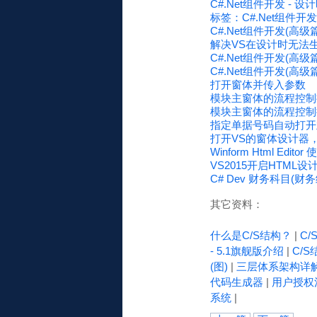
C#.Net组件开发 -
标签：C#.Net组件开
C#.Net组件开发(高
解决VS在设计时无法生成窗
C#.Net组件开发(高级篇) 
C#.Net组件开发(高
打开窗体并传入参数
模块主窗体的流程控制
模块主窗体的流程控制
指定单据号码自动打开
打开VS的窗体设计器
Winform Html Edito
VS2015开启HTML设
C# Dev 财务科目(
其它资料：
什么是C/S结构？
|
C
- 5.1旗舰版介绍
|
C/S
(图)
|
三层体系架构详
代码生成器
|
用户授权
系统
|