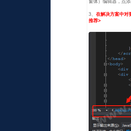
窗体）编辑器，点添
3、
在解决方案中对要打开
推荐>