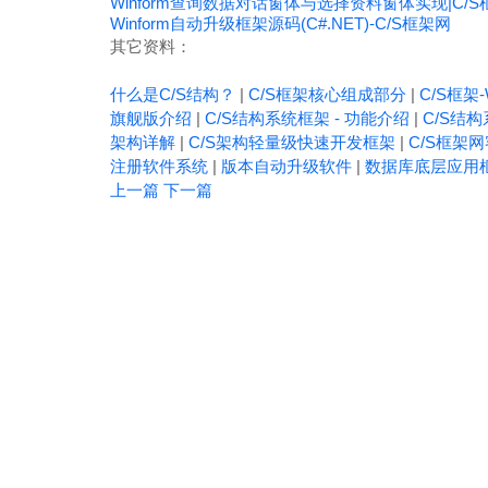
Winform查询数据对话窗体与选择资料窗体实现|C/S
Winform自动升级框架源码(C#.NET)-C/S框架网
其它资料：
什么是C/S结构？
|
C/S框架核心组成部分
|
C/S框架-
旗舰版介绍
|
C/S结构系统框架 - 功能介绍
|
C/S结构
架构详解
|
C/S架构轻量级快速开发框架
|
C/S框架
注册软件系统
|
版本自动升级软件
|
数据库底层应用
上一篇
下一篇