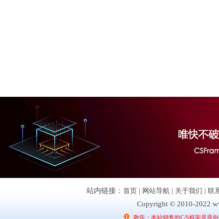
站内链接：
首页
|
网站导航
|
关于我们
|
联
Copyright © 2010-2022 ww
敬告：本站销售的C/S框架是原