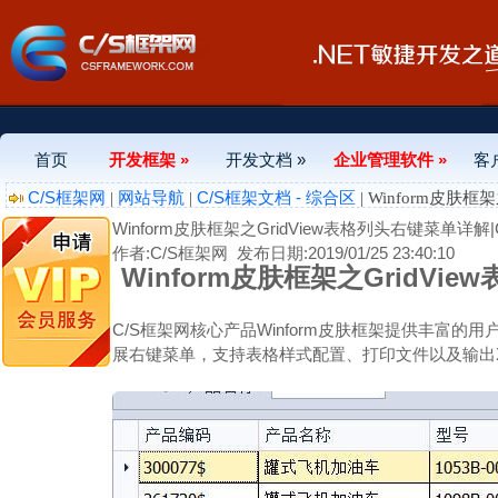
首页
开发框架 »
开发文档 »
企业管理软件 »
客
C/S框架网
网站导航
C/S框架文档 - 综合区
|
|
| Winform皮肤
Winform皮肤框架之GridView表格列头右键菜单详解|
作者:C/S框架网
发布日期:2019/01/25 23:40:10
Winform皮肤框架之GridVi
C/S框架网核心产品Winform皮肤框架提供丰富的用
展右键菜单，支持表格样式配置、打印文件以及输出XL