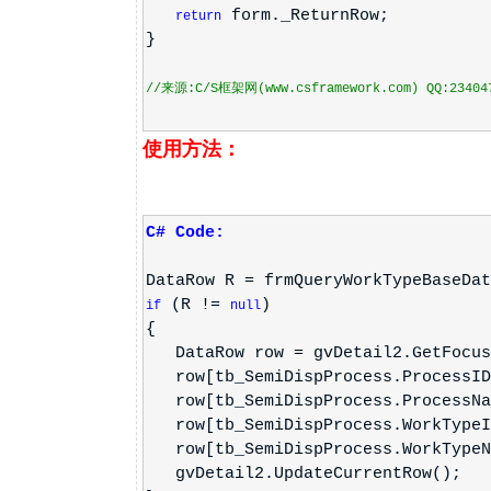
form._ReturnRow;
return
}
//来源:C/S框架网(www.csframework.com) QQ:23404
使用方法：
C# Code:
DataRow R = frmQueryWorkTypeBaseDat
(R !=
)
if
null
{
DataRow row = gvDetail2.GetFocus
row[tb_SemiDispProcess.ProcessID]
row[tb_SemiDispProcess.ProcessNam
row[tb_SemiDispProcess.WorkTypeID
row[tb_SemiDispProcess.WorkTypeNa
gvDetail2.UpdateCurrentRow();