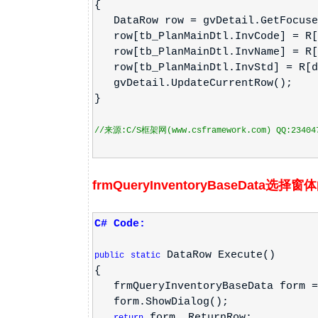
{
DataRow row = gvDetail.GetFocuse
row[tb_PlanMainDtl.InvCode] = R[d
row[tb_PlanMainDtl.InvName] = R[d
row[tb_PlanMainDtl.InvStd] = R[dt
gvDetail.UpdateCurrentRow();
}
//来源:C/S框架网(www.csframework.com) QQ:23404
frmQueryInventoryBaseData选
C# Code:
DataRow Execute()
public
static
{
frmQueryInventoryBaseData form 
form.ShowDialog();
form._ReturnRow;