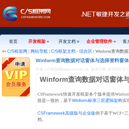
首页
开发框架 »
开发文档 »
企业管理软件 »
客
C/S框架网
网站导航
C/S框架文档 - 综合区
|
|
| Winform查
Winform查询数据对话窗体与选择资料窗体
作者:C/S框架网|www.cscode.ne
发布日期:2019/03/18 10
Winform查询数据对话窗体
CSFramework快速开发框架各个版本提供W
Winform标准三层逻辑架构
路是一致的，基于
实现
CSFramework
高级版
企业版
与
例子基于WCF+
档。