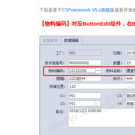
CSFramework V5.x旗舰版
下面是基于
最新开发
【物料编码】对应ButtonEdit组件，在B