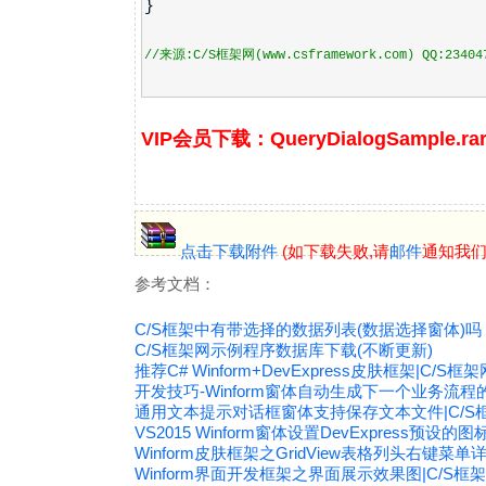
}
//来源:C/S框架网(www.csframework.com) QQ:23404
VIP会员下载：QueryDialogSample.ra
点击下载附件
(如下载失败,请
邮件
通知我们寄
参考文档：
C/S框架中有带选择的数据列表(数据选择窗体)吗
C/S框架网示例程序数据库下载(不断更新)
推荐C# Winform+DevExpress皮肤框架|C/S框架
开发技巧-Winform窗体自动生成下一个业务流程的
通用文本提示对话框窗体支持保存文本文件|C/S
VS2015 Winform窗体设置DevExpress预设的
Winform皮肤框架之GridView表格列头右键菜单
Winform界面开发框架之界面展示效果图|C/S框