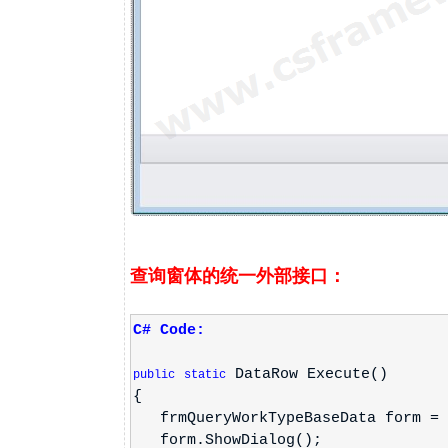
查询窗体的统一外部接口：
C# Code:
DataRow Execute()
public
static
{
frmQueryWorkTypeBaseData form =
form.ShowDialog();