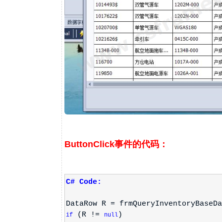
ButtonClick事件的代码：
C# Code:
DataRow R = frmQueryInventoryBaseDa
(R !=
)
if
null