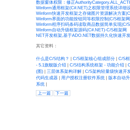
数据窗体权限：修正AuthorityCategory.ALL_A
Winform通用框架(C#.NET)之权限管理系统详细
Winform快速开发框架之存储图片资源解决方案|C
Winform界面的功能按钮同等权限控制|C/S框架网
Winform程序扫码条码读取商品数据简单实现|C/
Winform自动升级框架源码(C#.NET)-C/S框架网
NET开发框架,基于ADO.NET数据持久化快速开
其它资料：
什么是C/S结构？
|
C/S框架核心组成部分
|
C/S框
- 5.1旗舰版介绍
|
C/S结构系统框架 - 功能介绍
|
(图)
|
三层体系架构详解
|
C/S架构轻量级快速开
代码生成器
|
用户授权注册软件系统
|
版本自动升
系统
|
上一篇
下一篇