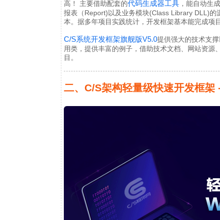
代码生成器工具
高！ 主要借助配套的
，能自动生成界
报表（Report)以及业务模块(Class Librar
本。据多年项目实践统计，开发框架基本能完成项目
C/S系统开发框架旗舰版V5.0
提供强大的技术支撑
用类，提供丰富的例子，借助技术文档、网站资源
目。
二、C/S架构轻量级快速开发框架 - Wi