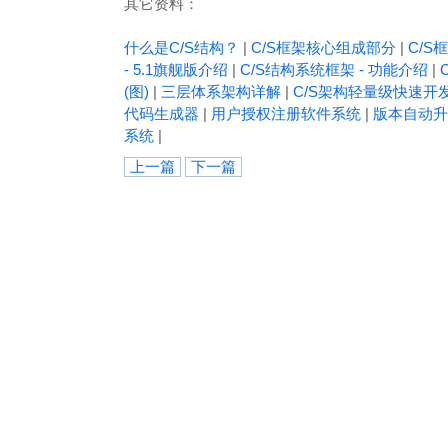
其它资料：
什么是C/S结构？
|
C/S框架核心组成部分
|
C/S框
- 5.1旗舰版介绍
|
C/S结构系统框架 - 功能介绍
|
(图)
|
三层体系架构详解
|
C/S架构轻量级快速开
代码生成器
|
用户授权注册软件系统
|
版本自动升
系统
|
上一篇
下一篇