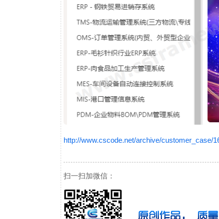
http://www.cscode.net/archive/customer_case/
扫一扫加微信：