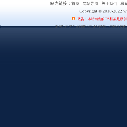
站内链接：
首页
|
网站导航
|
关于我们
|
联
Copyright © 2010-2022 ww
敬告：本站销售的C/S框架是原
本网站内容允许非商业用途的转载，但须保持内