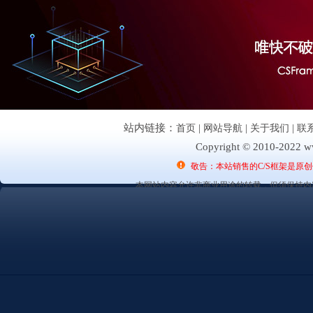
站内链接：
首页
|
网站导航
|
关于我们
|
联
Copyright © 2010-2022 ww
敬告：本站销售的C/S框架是原
本网站内容允许非商业用途的转载，但须保持内