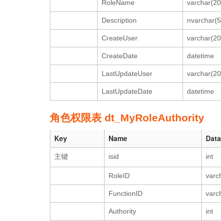
RoleName
varchar(20
Description
nvarchar(5
CreateUser
varchar(20
CreateDate
datetime
LastUpdateUser
varchar(20
LastUpdateDate
datetime
角色权限表 dt_MyRoleAuthority
Key
Name
Data
主键
isid
int
RoleID
varc
FunctionID
varc
Authority
int