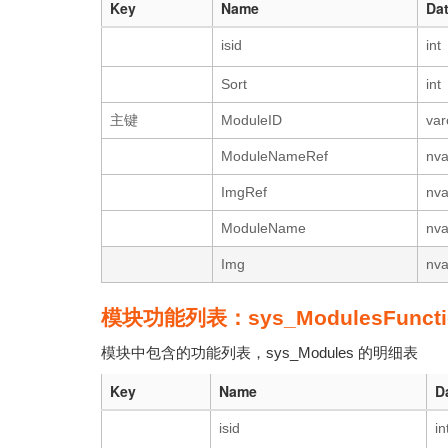
Key
Name
Da
isid
int
Sort
int
主键
ModuleID
var
ModuleNameRef
nva
ImgRef
nva
ModuleName
nva
Img
nva
模块功能列表：sys_ModulesFuncti
模块中包含的功能列表，sys_Modules 的明细表
Key
Name
D
isid
in