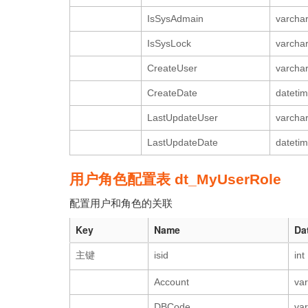
IsSysAdmain
varchar
IsSysLock
varchar
CreateUser
varcha
CreateDate
dateti
LastUpdateUser
varcha
LastUpdateDate
dateti
用户角色配置表 dt_MyUserRole
配置用户和角色的关联
Key
Name
Da
主键
isid
int
Account
va
DBCode
va