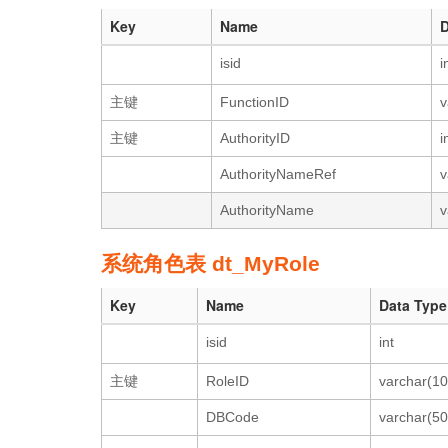
Key
Name
D
isid
i
主键
FunctionID
v
主键
AuthorityID
i
AuthorityNameRef
v
AuthorityName
v
系统角色表 dt_MyRole
Key
Name
Data Type
isid
int
主键
RoleID
varchar(10
DBCode
varchar(50