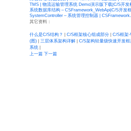
TMS | 物流运输管理系统 Demo演示版下载|C/S开
系统数据库结构 – CSFramework_WebApi|C/S开发
SystemController – 系统管理控制器 | CSFramew
其它资料：
什么是C/S结构？
|
C/S框架核心组成部分
|
C/S框架-
(图)
|
三层体系架构详解
|
C/S架构轻量级快速开发框
系统
|
上一篇
下一篇