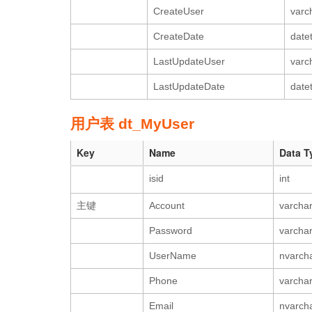
CreateUser
varc
CreateDate
date
LastUpdateUser
varc
LastUpdateDate
date
用户表 dt_MyUser
Key
Name
Data T
isid
int
主键
Account
varcha
Password
varcha
UserName
nvarch
Phone
varcha
Email
nvarch