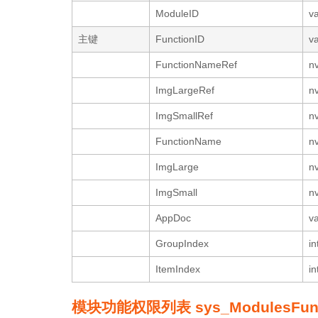
ModuleID
v
主键
FunctionID
v
FunctionNameRef
n
ImgLargeRef
n
ImgSmallRef
n
FunctionName
n
ImgLarge
n
ImgSmall
n
AppDoc
v
GroupIndex
in
ItemIndex
in
模块功能权限列表 sys_ModulesFuncti