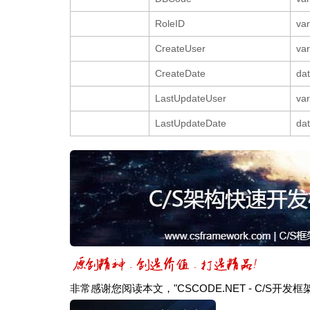
RoleID
va
CreateUser
va
CreateDate
da
LastUpdateUser
va
LastUpdateDate
da
非常感谢您阅读本文，"CSCODE.NET - C/S开