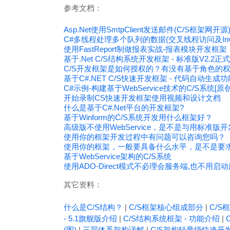
参考文档：
Asp.Net使用SmtpClient发送邮件(C/S框架网开源
C#多线程处理多个队列的数据(交叉线程访问及Inv
使用FastReport制做报表实战-报表模块开发框架
基于.Net C/S结构系统开发框架 - 标准版V2.2
C/S开发框架是如何授权的？有没有基于角色的
基于C#.NET C/S快速开发框架 - 代码自动生成功
C#示例-构建基于WebService技术的C/S系统[原创
开始录制CS快速开发框架使用视频和设计文档
什么是基于C#.Net平台的开发框架?
基于Winform的C/S系统开发用什么框架好？
高级版不使用WebService，是不是与用标准版
使用你的框架开发过程中有问题可以咨询您吗？
使用你的框架，一般要具备什么水平，是不是要
基于WebService架构的C/S系统
使用ADO-Direct模式不必理会服务端,也不用启动
其它资料：
什么是C/S结构？
|
C/S框架核心组成部分
|
C/S框
- 5.1旗舰版介绍
|
C/S结构系统框架 - 功能介绍
|
(图)
|
三层体系架构详解
|
C/S架构轻量级快速开