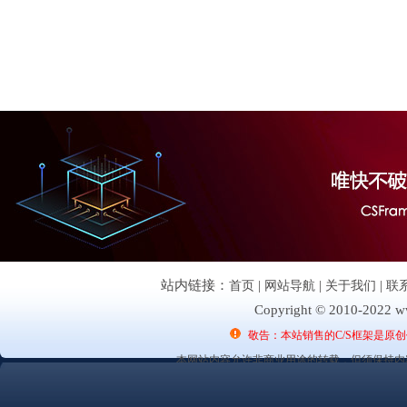
站内链接：
首页
|
网站导航
|
关于我们
|
联
Copyright © 2010-2022 ww
敬告：本站销售的C/S框架是原
本网站内容允许非商业用途的转载，但须保持内