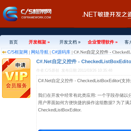
首页
开发框架 »
开发文档 »
企业管理软件 »
客
C/S框架网
网站导航
C#源码库
|
|
| C#.Net自定义控件 - Checke
C#.Net自定义控件 - CheckedListBoxE
作者:C/S原创
发布日期:2011/03/26 10:35:48
C#.Net自定义控件 - CheckedListBoxEdito
我们在开发中经常有此类应用: 一个字段存储以分隔符间
用户界面如何方便快捷的操作这组数据? 为了满足
CheckedListBoxEditor.