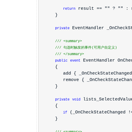
result == "" ? "" : 
return
}
EventHandler _OnCheckS
private
///
<summary>
///
勾选时触发的事件(可用户自定义)
///
</summary>
EventHandler OnChe
public
event
{
add { _OnCheckStateChanged =
remove { _OnCheckStateChange
}
lists_SelectedValu
private
void
{
(_OnCheckStateChanged 
if
}