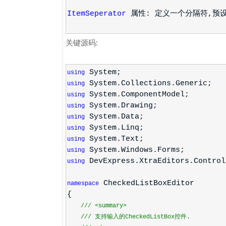
ItemSeperator
属性: 定义一个分隔符,预设
关键源码:
System;
using
System.Collections.Generic;
using
System.ComponentModel;
using
System.Drawing;
using
System.Data;
using
System.Linq;
using
System.Text;
using
System.Windows.Forms;
using
DevExpress.XtraEditors.Control
using
CheckedListBoxEditor
namespace
{
///
<summary>
///
支持输入的CheckedListBox控件.