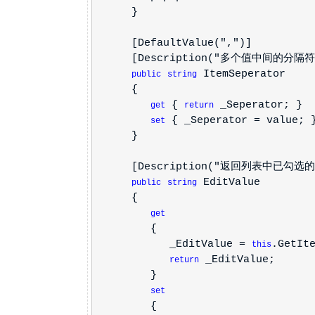
}
[DefaultValue(",")]
[Description("多个值中间的分隔符.如:
ItemSeperator
public
string
{
{
_Seperator; }
get
return
{ _Seperator = value; 
set
}
[Description("返回列表中已勾选的
EditValue
public
string
{
get
{
_EditValue =
.GetIt
this
_EditValue;
return
}
set
{