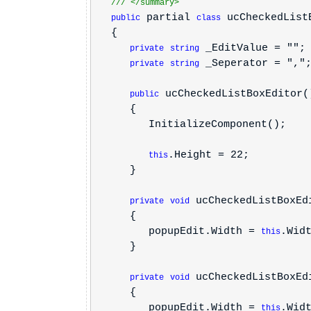
///
</summary>
partial
ucCheckedListB
public
class
{
_EditValue = "";
private
string
_Seperator = ","
private
string
ucCheckedListBoxEditor(
public
{
InitializeComponent();
.Height = 22;
this
}
ucCheckedListBoxEd
private
void
{
popupEdit.Width =
.Wid
this
}
ucCheckedListBoxEd
private
void
{
popupEdit.Width =
.Wid
this