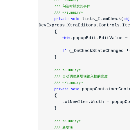
///
<summary>
///
勾选时触发的事件
///
</summary>
lists_ItemCheck(
private
void
obj
DevExpress.XtraEditors.Controls.Ite
{
.popupEdit.EditValue 
this
(_OnCheckStateChanged 
if
}
///
<summary>
///
自动调整新增项输入框的宽度
///
</summary>
popupContainerCont
private
void
{
txtNewItem.Width = popupContai
}
///
<summary>
///
新增项