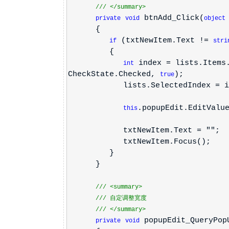
///
</summary>
btnAdd_Click(
private
void
object
{
(txtNewItem.Text !=
if
stri
{
index = lists.Items.
int
CheckState.Checked,
);
true
lists.SelectedIndex = in
.popupEdit.EditValu
this
txtNewItem.Text = "";
txtNewItem.Focus();
}
}
///
<summary>
///
自定调整宽度
///
</summary>
popupEdit_QueryPop
private
void