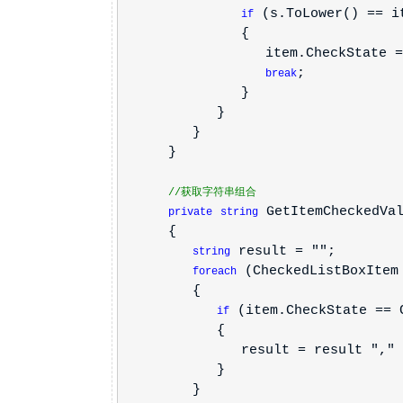
(s.ToLower() == it
if
{
item.CheckState = Check
;
break
}
}
}
}
//获取字符串组合
GetItemCheckedVal
private
string
{
result = "";
string
(CheckedListBoxIte
foreach
{
(item.CheckState == 
if
{
result = result "," ite
}
}