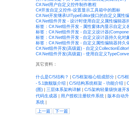
C#.Net用户自定义控件制作教程
C#开发自定义控件-设置显示工具箱中的图标
C#.Net开发继承UITypeEditor接口的自定义属性
C#.Net组件开发 - 设计时使用自定义属性编辑
标签：C#.Net组件开发 - 属性窗体内显示自定义
标签：C#.Net组件开发 - 自定义设计器(ComponentD
标签：C#.Net组件开发 - 自定义设计器持久化
标签：C#.Net组件开发 - 自定义属性编辑器持
C#.Net组件开发(高级篇) - 自定义CollectionEdit
C#.Net组件开发(高级篇) - 使用自定义TypeCon
其它资料：
什么是C/S结构？
|
C/S框架核心组成部分
|
C/S框
- 5.1旗舰版介绍
|
C/S结构系统框架 - 功能介绍
|
(图)
|
三层体系架构详解
|
C/S架构轻量级快速开
代码生成器
|
用户授权注册软件系统
|
版本自动升
系统
|
上一篇
下一篇