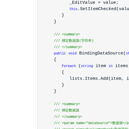
_EditValue = value;
.SetItemChecked(val
this
}
}
///
<summary>
///
绑定数据源(字符串)
///
</summary>
BindingDataSource(
public
void
s
{
(
item
items
foreach
string
in
{
lists.Items.Add(item, item,
}
}
///
<summary>
///
绑定数据源
///
</summary>
///
<param name="dataSource">
数据源
</p