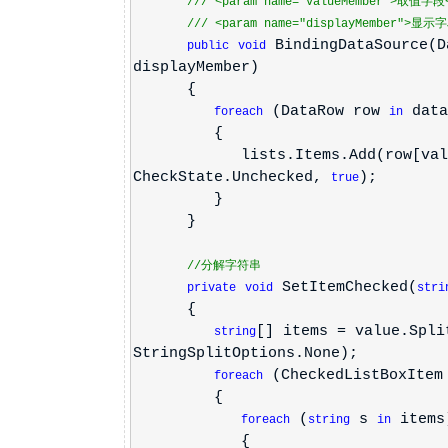
///
<param name="valueMember">
取值字段
///
<param name="displayMember">
显示字
BindingDataSource(D
public
void
displayMember)
{
(DataRow row
data
foreach
in
{
lists.Items.Add(row[valueMemb
CheckState.Unchecked,
);
true
}
}
//分解字符串
SetItemChecked(
private
void
stri
{
[] items = value.Spli
string
StringSplitOptions.None);
(CheckedListBoxIte
foreach
{
(
s
items
foreach
string
in
{