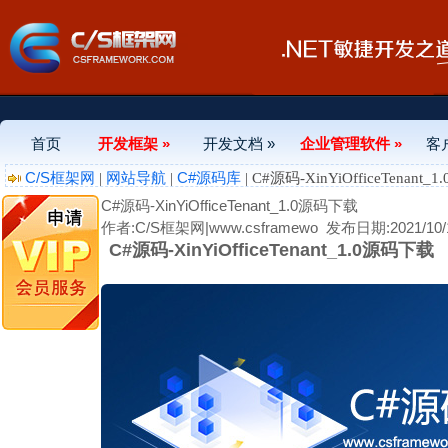
首页
开发框架 »
开发文档 »
企业管理软件 »
客
C/S框架网
网站导航
C#源码库
|
|
| C#源码-XinYiOfficeTenant
C#源码-XinYiOfficeTenant_1.0源码下载
作者:C/S框架网|www.csframewo
发布日期:2021/10/1
C#源码-XinYiOfficeTenant_1.0源码下载