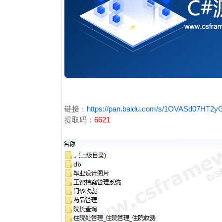
链接：
https://pan.baidu.com/s/1OVASd07HT
提取码：
6621