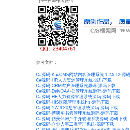
扫一扫加作者微信
参考文档：
C#源码-KooCMS网站内容管理系统 1.2.9.12-源
C#源码-HR人力资源管理系统-源码下载
C#源码-CRM客户管理系统源码-源码下载
C#源码-DaivOA办公管理系统源码-源码下载
C#源码-HF人力资源管理系统源码-源码下载
C#源码-HIS医院管理系统his-源码下载
C#源码-YWJC信息管理系统源码-源码下载
C#源码-博研图书管管理系统源码-源码下载
C#源码-仿美萍房产中介管理系统源码-源码下载
C#源码-企业人事工资管理系统-源码下载
C#源码-医疗管理系统CS(winform)版本-源码下载