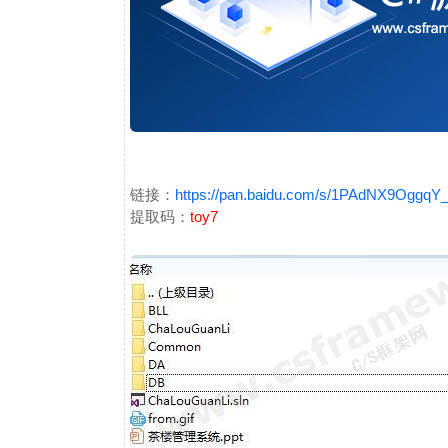
链接：
https://pan.baidu.com/s/1PAdNX9Ogg
提取码：
toy7