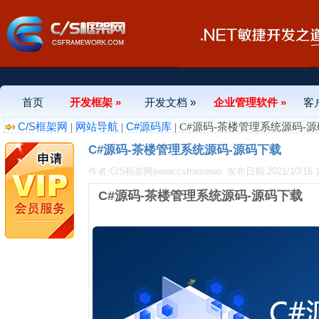
首页
开发框架 »
开发文档 »
企业管理软件 »
客
C/S框架网
网站导航
C#源码库
|
|
| C#源码-茶楼管理系统源码-
C#源码-茶楼管理系统源码-源码下载
作者:C/S框架网|www.csframewo
发布日期:2021/10/16 1
C#源码-茶楼管理系统源码-源码下载