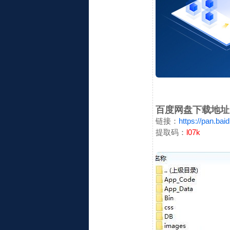
百度网盘下载地址
链接：
https://pan.b
提取码：
l07k