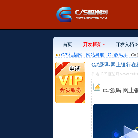
首页
开发框架 »
开发文档 »
C/S框架网
网站导航
C#源码库
|
|
| 
C#源码-网上银行
作者:C/S框架网|www.csfr
C#源码-网上