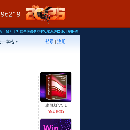
登录
注册
关于本站 »
|
旗舰版V5.1
(作者推荐)