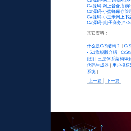
C#源码-网上购物网站
C#源码-网上音像店购
C#源码-小蜜蜂库存管
C#源码-小玉米网上书
C#源码-[电子商务]YxSh
其它资料：
什么是C/S结构？
|
C
- 5.1旗舰版介绍
|
C/S
(图)
|
三层体系架构详
代码生成器
|
用户授权
系统
|
上一篇
下一篇