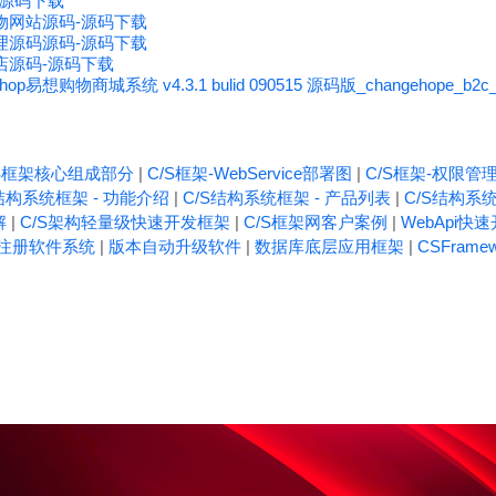
-源码下载
物网站源码-源码下载
理源码源码-源码下载
店源码-源码下载
op易想购物商城系统 v4.3.1 bulid 090515 源码版_changehope_b2
/S框架核心组成部分
|
C/S框架-WebService部署图
|
C/S框架-权限管
结构系统框架 - 功能介绍
|
C/S结构系统框架 - 产品列表
|
C/S结构系统
解
|
C/S架构轻量级快速开发框架
|
C/S框架网客户案例
|
WebApi快
注册软件系统
|
版本自动升级软件
|
数据库底层应用框架
|
CSFrame