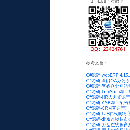
扫一扫加作者微信
参考文档：
C#源码-webERP 4.1
C#源码-全能OA办公系统
C#源码-智睿企业网站管理
C#源码-LebiShop网
C#源码-HR人力资源
C#源码-ASB网上预
C#源码-CRM客户管
C#源码-LJF在线购物
C#源码-北京连锁超
C#源码-万岳在线教育系