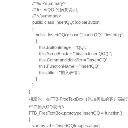
/**/
///
<summary>
///
InsertQQ 的摘要说明。
///
</summary>
public class InsertQQ:ToolbarButton
{
public InsertQQ(): base("Insert QQ", "insertqq")
{
this.ButtonImage = "QQ";
this.ScriptBlock = "this.ftb.InsertQQ();";
this.CommandIdentifier = "InsertQQ";
this.FunctionName = "InsertQQ";
this.Title = "插入表情";
}
}
}
相应的，在FTB-FreeTextBox.js添加类似的
/**//*插入QQ表情*/
FTB_FreeTextBox.prototype.InsertQQ = function()
{
var myUrl = ’InsertQQImages.aspx’;