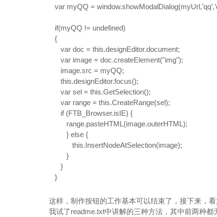
var myQQ = window.showModalDialog(myUrl,’qq’,’di
if
(myQQ != undefined)
{
var doc =
this
.designEditor.document;
var image = doc.createElement("img");
image.src = myQQ;
this
.designEditor.focus();
var sel =
this
.GetSelection();
var range =
this
.CreateRange(sel);
if
(FTB_Browser.isIE) {
range.pasteHTML(image.outerHTML);
}
else
{
this
.InsertNodeAtSelection(image);
}
}
}
这样，制作按钮的工作基本可以结束了，接下来，看
我试了readme.txt中讲解的三种方法，其中前两