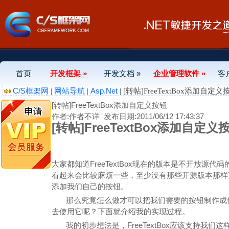
首页
开发框架 »
开发文档 »
企业管理软件 »
客
C/S框架网
网站导航
Asp.Net
|
|
| [转帖]FreeTextBox添加自定义
[转帖]FreeTextBox添加自定义按钮
作者:作者不详
发布日期:2011/06/12 17:43:37
[转帖]FreeTextBox添加自定义
大家都知道FreeTextBox现在的版本是不开放源
看起来会比较麻烦一些，至少没有那些开源版本那样直观，
添加我们自己的按钮。
那么究竟怎么做才可以把我们需要的按钮制作成像
去使用它呢？下面就介绍我的实现过程。
我的初步想法是，FreeTextBox应该支持我们