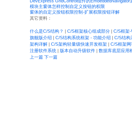
DevExpress GridControl组件的EmbeddedNav
模块主窗体怎样控制自定义按钮的权限
窗体的自定义按钮权限控制-扩展权限按钮详解
其它资料：
什么是C/S结构？
|
C/S框架核心组成部分
|
C/S框架-
旗舰版介绍
|
C/S结构系统框架 - 功能介绍
|
C/S结构
架构详解
|
C/S架构轻量级快速开发框架
|
C/S框架
注册软件系统
|
版本自动升级软件
|
数据库底层应用
上一篇
下一篇