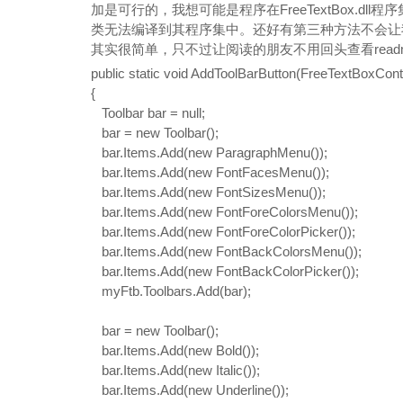
加是可行的，我想可能是程序在FreeTextBox.d
类无法编译到其程序集中。还好有第三种方法不会让
其实很简单，只不过让阅读的朋友不用回头查看read
public
static
void
AddToolBarButton(FreeTextBoxCont
{
Toolbar bar =
null
;
bar =
new
Toolbar();
bar.Items.Add(
new
ParagraphMenu());
bar.Items.Add(
new
FontFacesMenu());
bar.Items.Add(
new
FontSizesMenu());
bar.Items.Add(
new
FontForeColorsMenu());
bar.Items.Add(
new
FontForeColorPicker());
bar.Items.Add(
new
FontBackColorsMenu());
bar.Items.Add(
new
FontBackColorPicker());
myFtb.Toolbars.Add(bar);
bar =
new
Toolbar();
bar.Items.Add(
new
Bold());
bar.Items.Add(
new
Italic());
bar.Items.Add(
new
Underline());