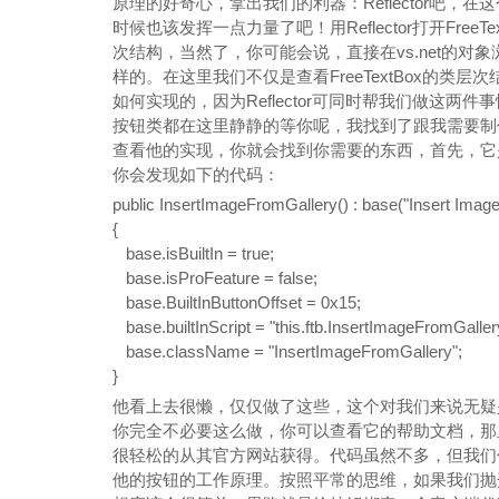
原理的好奇心，拿出我们的利器：Reflector吧
时候也该发挥一点力量了吧！用Reflector打开Free
次结构，当然了，你可能会说，直接在vs.net的
样的。在这里我们不仅是查看FreeTextBox的类
如何实现的，因为Reflector可同时帮我们做这两件事情。
按钮类都在这里静静的等你呢，我找到了跟我需要制作的QQ表情
查看他的实现，你就会找到你需要的东西，首先，它是继承
你会发现如下的代码：
public
InsertImageFromGallery() :
base
("Insert Imag
{
base
.isBuiltIn =
true
;
base
.isProFeature =
false
;
base
.BuiltInButtonOffset = 0x15;
base
.builtInScript = "
this
.ftb.InsertImageFromGallery
base
.className = "InsertImageFromGallery";
}
他看上去很懒，仅仅做了这些，这个对我们来说无疑是个
你完全不必要这么做，你可以查看它的帮助文档，那
很轻松的从其官方网站获得。代码虽然不多，但我们
他的按钮的工作原理。按照平常的思维，如果我们抛开F