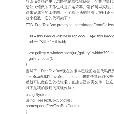
想应该会很简单，思路就是给按钮绑定一个客户端代
想让按钮做的工作也就是在这段客户端代码里实现。思路
路来完成它的工作的。为了验证我的想法，在FTB-FreeTextBox
这个函数，它的代码如下：
FTB_FreeTextBox.prototype.InsertImageFromGallery =
url =
this
.imageGalleryUrl.replace(/\{0\}/g,
this
.image
url += "&ftb=" +
this
.id;
var gallery = window.open(url,’gallery’,’width=700,h
gallery.focus();
}
当然了，FreeTextBox现在的版本已经把这些代码做
TextBox的属性JavaScriptLocation来
后就可以做自己的按钮啦，创建自己的类文件，让它也继承
以下是我的按钮的实现代码：
using
System;
using
FreeTextBoxControls;
namespace
FreeTextBoxControls
{