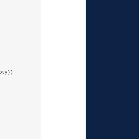
pty))