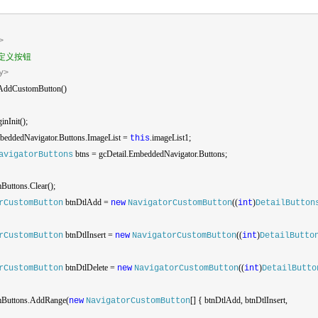
>
定义按钮
y>
ddCustomButton()
inInit();
beddedNavigator.Buttons.ImageList =
.imageList1;
this
btns = gcDetail.EmbeddedNavigator.Buttons;
avigatorButtons
Buttons.Clear();
btnDtlAdd =
((
)
rCustomButton
new
NavigatorCustomButton
int
DetailButton
btnDtlInsert =
((
)
rCustomButton
new
NavigatorCustomButton
int
DetailButto
btnDtlDelete =
((
)
rCustomButton
new
NavigatorCustomButton
int
DetailButto
mButtons.AddRange(
[] { btnDtlAdd, btnDtlInsert,
new
NavigatorCustomButton