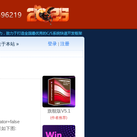
登录
注册
关于本站 »
|
旗舰版V5.1
(作者推荐)
r=false
结果如下图: