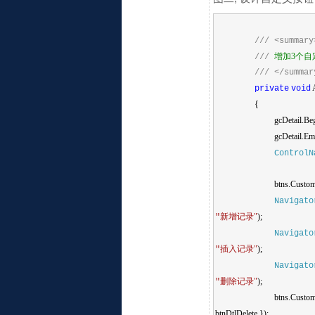
///
<summary
增加
3
个自
///
///
</summar
A
private
void
{
gcDetail.Beg
gcDetail.Em
ControlN
btns.Custom
Navigato
新增记录
"
);
"
Navigato
插入记录
"
);
"
Navigato
删除记录
"
);
"
btns.Custo
btnDtlDelete });