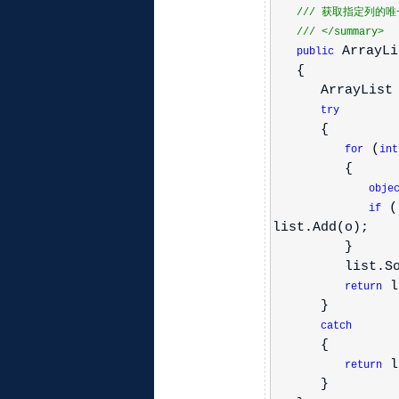
///
获取指定列的唯
///
</summary>
ArrayLis
public
{
ArrayList l
try
{
(
for
int
{
obje
(!
if
list.Add(o);
}
list.Sor
l
return
}
catch
{
l
return
}