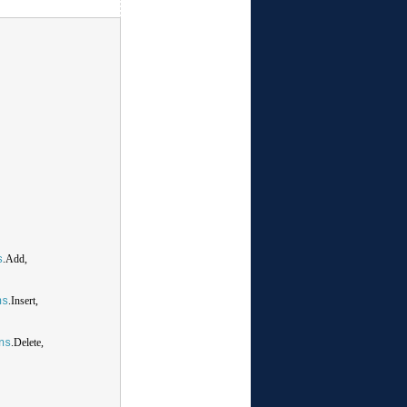
.Add,
s
.Insert,
ns
.Delete,
ns