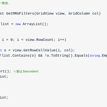
一数值.
t GetMRUFilters(GridView view, GridColumn col)
ist =
ArrayList();
new
i = 0; i < view.RowCount; i++)
o = view.GetRowCellValue(i, col);
ct
list.Contains(o) && !o.ToString().Equals(
.Em
string
t();
//默认为Ascedent
ist;
ist;