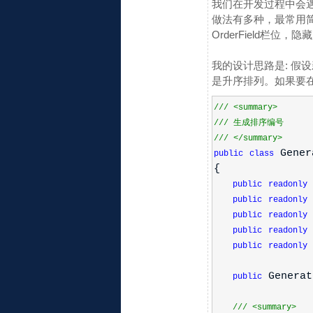
我们在开发过程中会
做法有多种，最常用简
OrderField栏
我的设计思路是: 假设新增第
是升序排列。如果要在中间
///
<summary>
///
生成排序编号
///
</summary>
Gener
public
class
{
public
readonly
public
readonly
public
readonly
public
readonly
public
readonly
Generat
public
///
<summary>