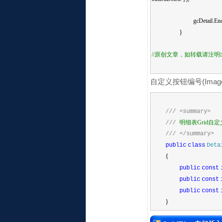
gcDetail.End
}
//原创文章，如转载请注明
自定义按钮编号(Ima
///
<summary>
明细表
Grid
自定
///
///
</summary>
public
class
Deta
{
public
const
public
const
public
const
}