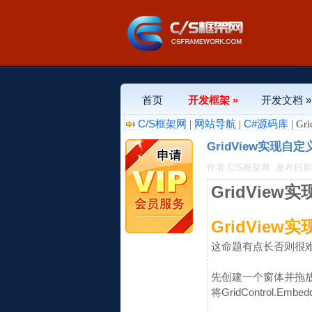
首页
开发框架 »
开发文档 »
C/S框架网
网站导航
C#源码库
|
|
| 
GridView实现
作者:C/S框架网
发布日期:20
GridVie
GridVie
这命题有点长否则很
先创建一个窗体并拖放一个Gr
将GridControl.Em