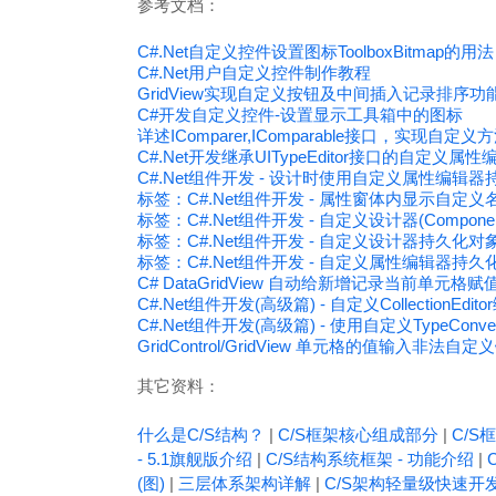
参考文档：
C#.Net自定义控件设置图标ToolboxBitmap的用法
C#.Net用户自定义控件制作教程
GridView实现自定义按钮及中间插入记录排序功
C#开发自定义控件-设置显示工具箱中的图标
详述IComparer,IComparable接口，实现自
C#.Net开发继承UITypeEditor接口的自定义属性
C#.Net组件开发 - 设计时使用自定义属性编辑
标签：C#.Net组件开发 - 属性窗体内显示自定义
标签：C#.Net组件开发 - 自定义设计器(ComponentD
标签：C#.Net组件开发 - 自定义设计器持久化
标签：C#.Net组件开发 - 自定义属性编辑器持
C# DataGridView 自动给新增记录当前单元格赋
C#.Net组件开发(高级篇) - 自定义CollectionEdit
C#.Net组件开发(高级篇) - 使用自定义TypeCon
GridControl/GridView 单元格的值输入非法
其它资料：
什么是C/S结构？
|
C/S框架核心组成部分
|
C/S框
- 5.1旗舰版介绍
|
C/S结构系统框架 - 功能介绍
|
(图)
|
三层体系架构详解
|
C/S架构轻量级快速开