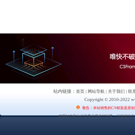
站内链接：
首页
|
网站导航
|
关于我们
|
联
Copyright © 2010-2022 ww
敬告：本站销售的C/S框架是原
本网站内容允许非商业用途的转载，但须保持内