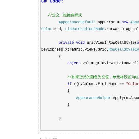
C# Code:
定义一组颜色样式
//
AppearanceDefault
appError =
new
Appe
Color
.Red,
LinearGradientMode
.ForwardDiagonal
private
void
gridView1_RowCellStyle(
o
DevExpress.XtraGrid.Views.Grid.
RowCellStyleEv
{
object
val = gridView1.GetRowCell
如果货品的颜色为空值，单元格设置为红
//
if
((e.Column.FieldName ==
"Color
{
AppearanceHelper
.Apply(e.Appe
}
}