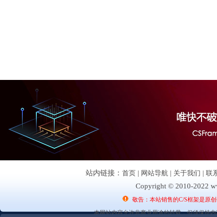
站内链接：
首页
|
网站导航
|
关于我们
|
联
Copyright © 2010-2022 ww
敬告：本站销售的C/S框架是原
本网站内容允许非商业用途的转载，但须保持内