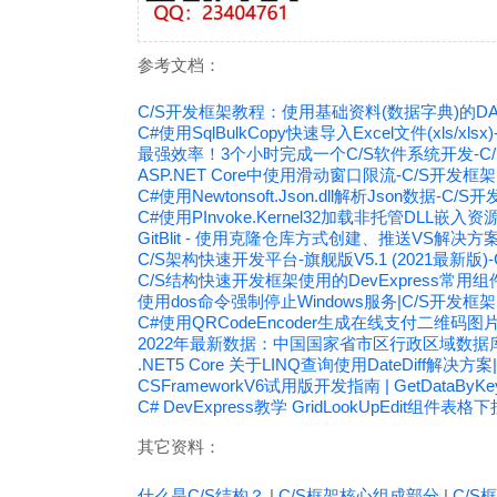
参考文档：
C/S开发框架教程：使用基础资料(数据字典)的
C#使用SqlBulkCopy快速导入Excel文件(xls/xls
最强效率！3个小时完成一个C/S软件系统开发-C
ASP.NET Core中使用滑动窗口限流-C/S开发框架
C#使用Newtonsoft.Json.dll解析Json数据-C/S
C#使用PInvoke.Kernel32加载非托管DLL嵌入资
GitBlit - 使用克隆仓库方式创建、推送VS解决
C/S架构快速开发平台-旗舰版V5.1 (2021最新版)
C/S结构快速开发框架使用的DevExpress常用组
使用dos命令强制停止Windows服务|C/S开发框架
C#使用QRCodeEncoder生成在线支付二维码图
2022年最新数据：中国国家省市区行政区域数据库下载（
.NET5 Core 关于LINQ查询使用DateDiff解决方
CSFrameworkV6试用版开发指南 | GetData
C# DevExpress教学 GridLookUpEdit组件
其它资料：
什么是C/S结构？
|
C/S框架核心组成部分
|
C/S框