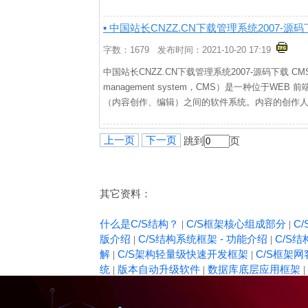
▪ 中国站长CNZZ.CN下载管理系统2007-源
字数：1679 发布时间：2021-10-20 17:19
中国站长CNZZ.CN下载管理系统2007-源码下载 CM
management system，CMS）是一种位于WE
（内容创作、编辑）之间的软件系统。内容的创作
上一页
下一页
跳到
页
其它资料：
什么是C/S结构？
C/S框架核心组成部分
C/
|
|
版介绍
C/S结构系统框架 - 功能介绍
C/S结
|
|
解
C/S架构轻量级快速开发框架
C/S框架
|
|
统
版本自动升级软件
数据库底层应用框架
|
|
|