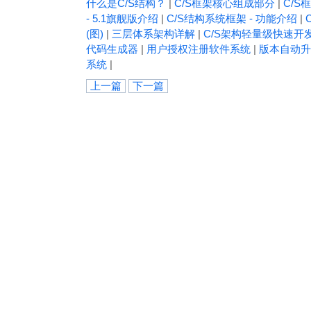
什么是C/S结构？
|
C/S框架核心组成部分
|
C/S框
- 5.1旗舰版介绍
|
C/S结构系统框架 - 功能介绍
|
(图)
|
三层体系架构详解
|
C/S架构轻量级快速开
代码生成器
|
用户授权注册软件系统
|
版本自动升
系统
|
上一篇
下一篇