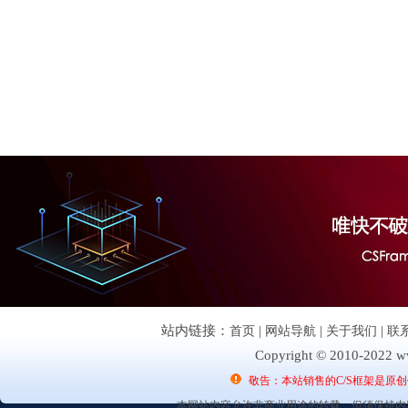
站内链接：
首页
|
网站导航
|
关于我们
|
联
Copyright © 2010-2022 ww
敬告：本站销售的C/S框架是原
本网站内容允许非商业用途的转载，但须保持内