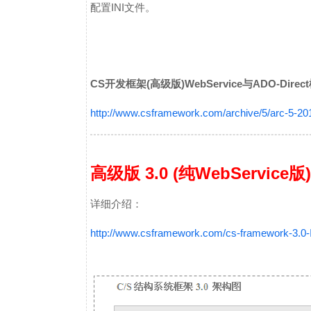
配置INI文件。
CS开发框架(高级版)WebService与ADO-Dire
http://www.csframework.com/archive/5/arc-5-2
高级版 3.0 (纯WebService版)
详细介绍：
http://www.csframework.com/cs-framework-3.0-I